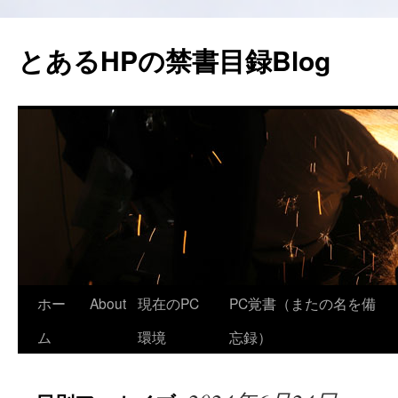
コ
ン
とあるHPの禁書目録Blog
テ
ン
ツ
へ
ス
キ
ッ
プ
ホー
About
現在のPC
PC覚書（またの名を備
ム
環境
忘録）