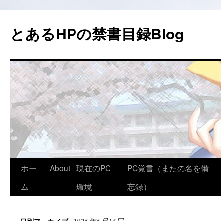
コ
ン
とあるHPの禁書目録Blog
テ
ン
ツ
へ
ス
キ
ッ
プ
ホー
About
現在のPC
PC覚書（またの名を備
ム
環境
忘録）
2025年5月14日