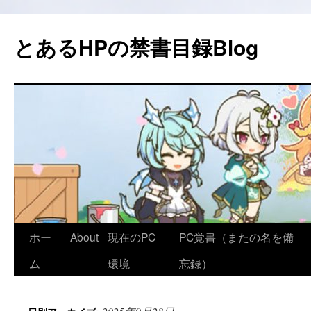
コ
ン
とあるHPの禁書目録Blog
テ
ン
ツ
へ
ス
キ
ッ
プ
ホー
About
現在のPC
PC覚書（またの名を備
ム
環境
忘録）