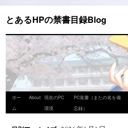
コ
ン
とあるHPの禁書目録Blog
テ
ン
ツ
へ
ス
キ
ッ
プ
ホー
About
現在のPC
PC覚書（またの名を備
ム
環境
忘録）