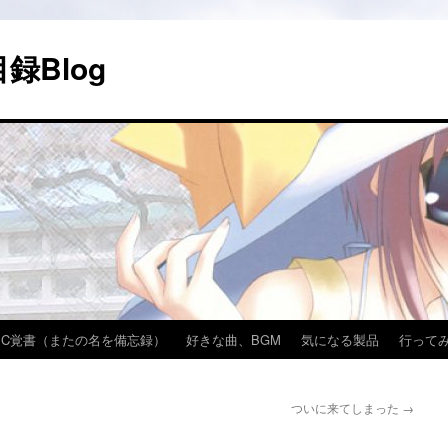
録Blog
PC覚書（またの名を備忘録）
好きな曲、BGM
気になる製品
行って
ついに来てしまった
→