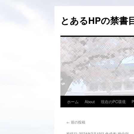
コ
ン
とあるHPの禁書目
テ
ン
ツ
へ
ス
キ
ッ
プ
ホーム
About
現在のPC環境
←
前の投稿
投稿日:
2024年2月19日
作成者:
狼中尉