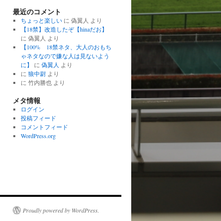
最近のコメント
ちょっと楽しい
に
偽翼人
より
【18禁】改造したぞ【hinaだお】
に
偽翼人
より
【100% 18禁ネタ、大人のおもち
ゃネタなので嫌な人は見ないよう
に】
に
偽翼人
より
に
狼中尉
より
に
竹内勝也
より
メタ情報
ログイン
投稿フィード
コメントフィード
WordPress.org
Proudly powered by WordPress.