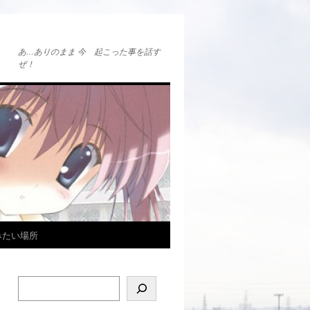
あ…ありのまま 今 起こった事を話す
ぜ！
みたい場所