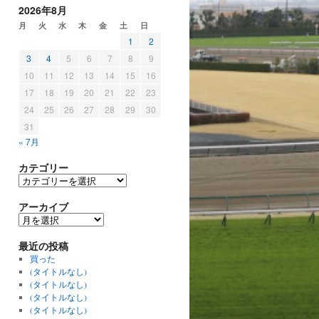
2026年8月
月
火
水
木
金
土
日
1
2
3
4
5
6
7
8
9
10
11
12
13
14
15
16
17
18
19
20
21
22
23
24
25
26
27
28
29
30
31
« 7月
カテゴリー
カ
テ
ゴ
アーカイブ
リ
ア
ー
ー
カ
最近の投稿
イ
買った
ブ
(タイトルなし)
(タイトルなし)
(タイトルなし)
(タイトルなし)