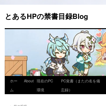
コ
ン
とあるHPの禁書目録Blog
テ
ン
ツ
へ
ス
キ
ッ
プ
ホー
About
現在のPC
PC覚書（またの名を備
ム
環境
忘録）
←
前の投稿