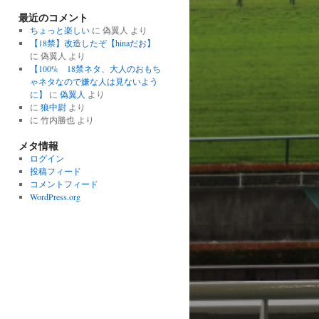
最近のコメント
ちょっと楽しい
に
偽翼人
より
【18禁】改造したぞ【hinaだお】
に
偽翼人
より
【100% 18禁ネタ、大人のおもち
ゃネタなので嫌な人は見ないよう
に】
に
偽翼人
より
に
狼中尉
より
に
竹内勝也
より
メタ情報
ログイン
投稿フィード
コメントフィード
WordPress.org