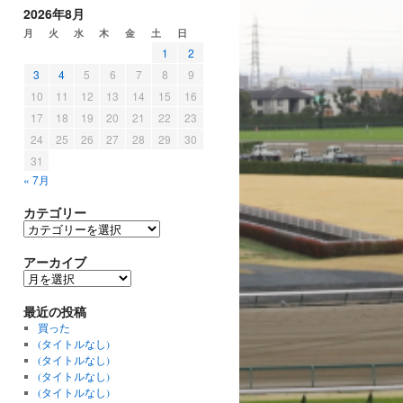
2026年8月
月
火
水
木
金
土
日
1
2
3
4
5
6
7
8
9
10
11
12
13
14
15
16
17
18
19
20
21
22
23
24
25
26
27
28
29
30
31
« 7月
カテゴリー
カ
テ
ゴ
アーカイブ
リ
ア
ー
ー
カ
最近の投稿
イ
買った
ブ
(タイトルなし)
(タイトルなし)
(タイトルなし)
(タイトルなし)