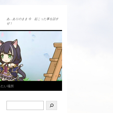
あ…ありのまま 今 起こった事を話す
ぜ！
みたい場所