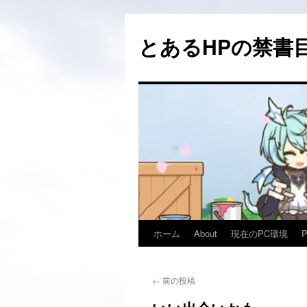
コ
ン
とあるHPの禁書目
テ
ン
ツ
へ
ス
キ
ッ
プ
ホーム
About
現在のPC環境
←
前の投稿