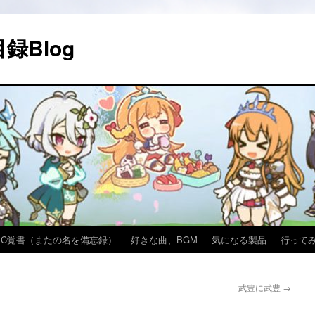
録Blog
PC覚書（またの名を備忘録）
好きな曲、BGM
気になる製品
行って
武豊に武豊
→