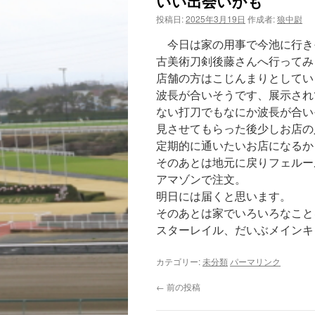
いい出会いかも
投稿日:
2025年3月19日
作成者:
狼中尉
今日は家の用事で今池に行き
古美術刀剣後藤さんへ行ってみ
店舗の方はこじんまりとしてい
波長が合いそうです、展示され
ない打刀でもなにか波長が合い
見させてもらった後少しお店の
定期的に通いたいお店になるか
そのあとは地元に戻りフェルー
アマゾンで注文。
明日には届くと思います。
そのあとは家でいろいろなこと
スターレイル、だいぶメインキ
カテゴリー:
未分類
パーマリンク
←
前の投稿