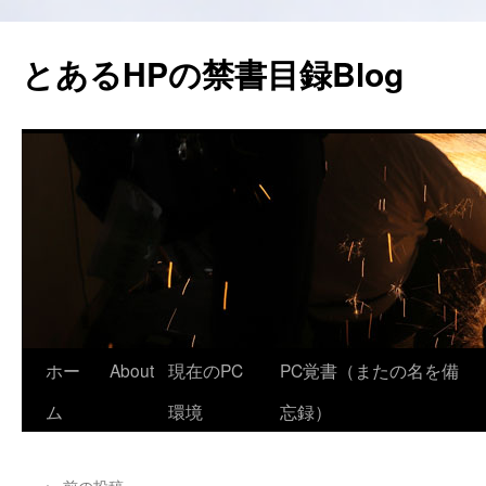
コ
ン
とあるHPの禁書目録Blog
テ
ン
ツ
へ
ス
キ
ッ
プ
ホー
About
現在のPC
PC覚書（またの名を備
ム
環境
忘録）
←
前の投稿