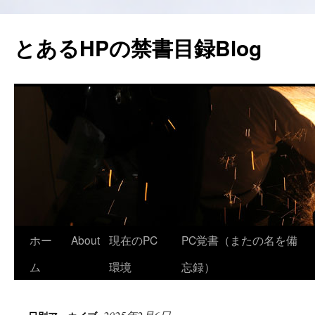
コ
ン
とあるHPの禁書目録Blog
テ
ン
ツ
へ
ス
キ
ッ
プ
ホー
About
現在のPC
PC覚書（またの名を備
ム
環境
忘録）