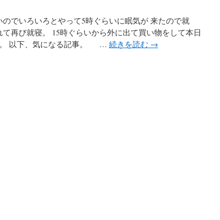
のでいろいろとやって5時ぐらいに眠気が 来たので就
れて再び就寝。 15時ぐらいから外に出て買い物をして本日
。 以下、気になる記事。 …
続きを読む
→