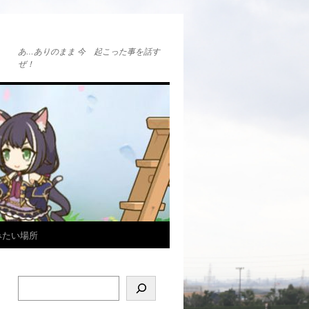
あ…ありのまま 今 起こった事を話す
ぜ！
みたい場所