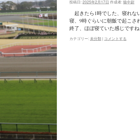
投稿日:
2025年2月17日
作成者:
狼中尉
起きたら1時でした、寝れない
寝、9時ぐらいに朝飯で起こさ
終了、ほぼ寝ていた感じですね
カテゴリー:
未分類
|
コメントする