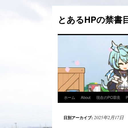
コ
ン
とあるHPの禁書目
テ
ン
ツ
へ
ス
キ
ッ
プ
ホーム
About
現在のPC環境
2025年2月17日
日別アーカイブ: