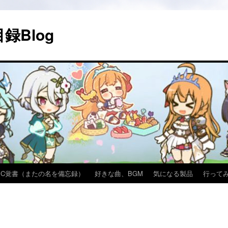
録Blog
PC覚書（またの名を備忘録）
好きな曲、BGM
気になる製品
行って