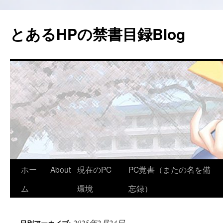
コ
ン
とあるHPの禁書目録Blog
テ
ン
ツ
へ
ス
キ
ッ
プ
ホー
About
現在のPC
PC覚書（またの名を備
ム
環境
忘録）
2025年2月24日